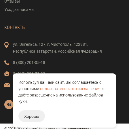
Отзывы
Уход за часами
КОНТАКТЫ
ул. Энгельса,
127,
г. Чистополь,
422981,
Республика Татарстан,
Российская Федерация
8 (800) 201-05-18
8 (917) 396-71-33
Используя данный сайт, Вы соглашаетесь с
vostok-clock@mail.ru
условиями
пользовательского соглашения
и
даёте разрешение на использование файлов
куки.
Хорошо
© 2018 ООО "Восток"
Политика конфиденциальности