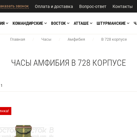
аказать звонок
Оплата и доставка
Вопрос-ответ
Контакты
ИЯ
КОМАНДИРСКИЕ
ВОСТОК
АТТАШЕ
ШТУРМАНСКИЕ
Ч
Главная
/
Часы
/
Амфибия
/
В 728 корпусе
ЧАСЫ АМФИБИЯ В 728 КОРПУСЕ
1
инка!