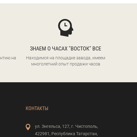
ЗНАЕМ О ЧАСАХ "ВОСТОК" ВСЕ
нтию на
Находимся на площадке завода, имеем
многолетний опыт продажи часов
КОНТАКТЫ
ул. Энгельса,
127,
г. Чистополь,
422981,
Республика Татарстан,