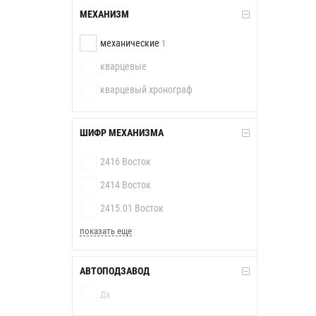
МЕХАНИЗМ
механические
1
кварцевые
кварцевый хронограф
ШИФР МЕХАНИЗМА
2416 Восток
2414 Восток
2415.01 Восток
показать еще
АВТОПОДЗАВОД
Да