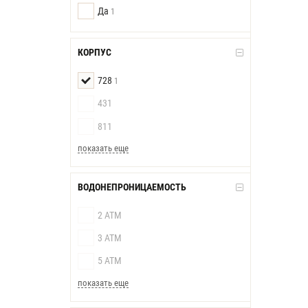
Да
1
КОРПУС
728
1
431
811
показать еще
ВОДОНЕПРОНИЦАЕМОСТЬ
2 АТМ
3 АТМ
5 АТМ
показать еще