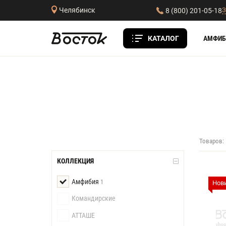
З
Челябинск
8 (800) 201-05-18
КАТАЛОГ
АМФИБ
Товаров:
КОЛЛЕКЦИЯ
Амфибия
1
Нов
Командирские
АТТАШЕ