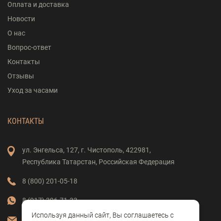
Оплата и доставка
Новости
О нас
Вопрос-ответ
Контакты
Отзывы
Уход за часами
КОНТАКТЫ
ул. Энгельса,
127,
г. Чистополь,
422981,
Республика Татарстан,
Российская Федерация
8 (800) 201-05-18
8 (917) 396-71-33
Используя данный сайт, Вы соглашаетесь с
vostok-clock@mail.ru