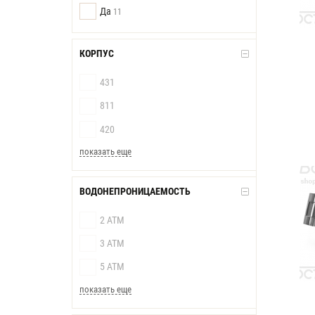
Да
11
КОРПУС
431
811
420
показать еще
ВОДОНЕПРОНИЦАЕМОСТЬ
2 АТМ
3 АТМ
5 АТМ
показать еще