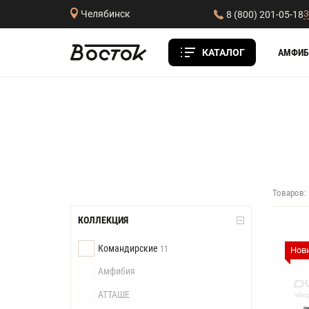
З
Челябинск
8 (800) 201-05-18
КАТАЛОГ
АМФИБ
Товаров:
КОЛЛЕКЦИЯ
Командирские
11
Нов
Амфибия
АТТАШЕ