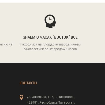
ЗНАЕМ О ЧАСАХ "ВОСТОК" ВСЕ
нтию на
Находимся на площадке завода, имеем
многолетний опыт продажи часов
КОНТАКТЫ
ул. Энгельса,
127,
г. Чистополь,
422981,
Республика Татарстан,