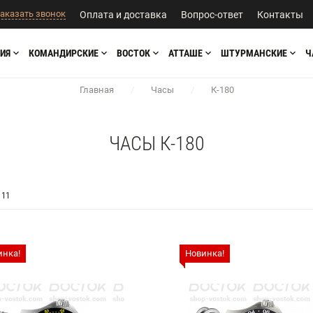
аказать звонок
Оплата и доставка
Вопрос-ответ
Контакты
ИЯ
КОМАНДИРСКИЕ
ВОСТОК
АТТАШЕ
ШТУРМАНСКИЕ
Ч
Главная
/
Часы
/
К-180
ЧАСЫ К-180
11
инка!
Новинка!