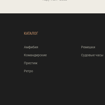
КАТАЛОГ
Амфибия
Ремешки
Командирские
Судовые часы
Престиж
Ретро