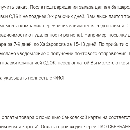
чить заказ. После подтверждения заказа ценная бандерол
авки СДЭК не позднее 3-х рабочих дней. Вам высылается т
момента компания-перевозчик занимается ее доставкой. С
в зависимости от удаленности региона). Например, посылку
ара за 7-9 дней, до Хабаровска за 15-18 дней. По прибыти
выслано уведомление о получении почтового отправления. 
отправки компанией СДЭК, перед оплатой Вы можете откры
а указывать полностью ФИО!
ра оплаты товара с помощью банковской карты на соответ
анковской картой". Оплата происходит через ПАО СБЕРБАН