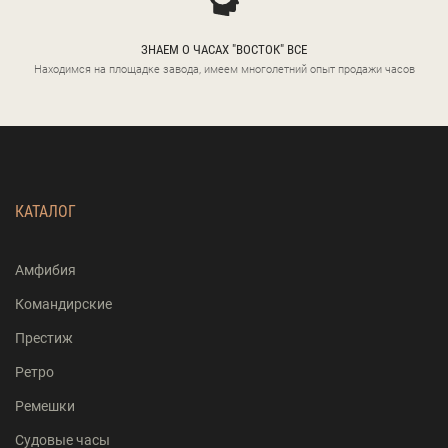
ЗНАЕМ О ЧАСАХ "ВОСТОК" ВСЕ
Находимся на площадке завода, имеем многолетний опыт продажи часов
КАТАЛОГ
Амфибия
Командирские
Престиж
Ретро
Ремешки
Судовые часы