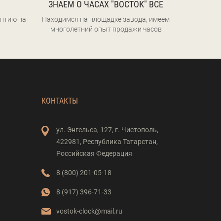
ЗНАЕМ О ЧАСАХ "ВОСТОК" ВСЕ
нтию на
Находимся на площадке завода, имеем
многолетний опыт продажи часов
КОНТАКТЫ
ул. Энгельса,
127,
г. Чистополь,
422981,
Республика Татарстан,
Российская Федерация
8 (800) 201-05-18
8 (917) 396-71-33
vostok-clock@mail.ru