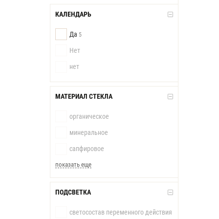
КАЛЕНДАРЬ
Да
5
Нет
нет
МАТЕРИАЛ СТЕКЛА
органическое
минеральное
сапфировое
показать еще
ПОДСВЕТКА
светосостав переменного действия