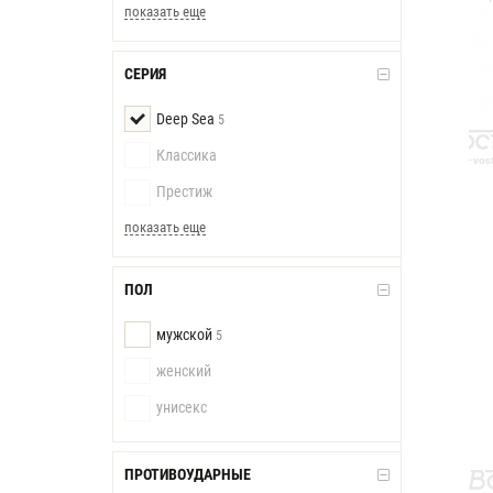
показать еще
СЕРИЯ
Deep Sea
5
Классика
Престиж
показать еще
ПОЛ
мужской
5
женский
унисекс
ПРОТИВОУДАРНЫЕ