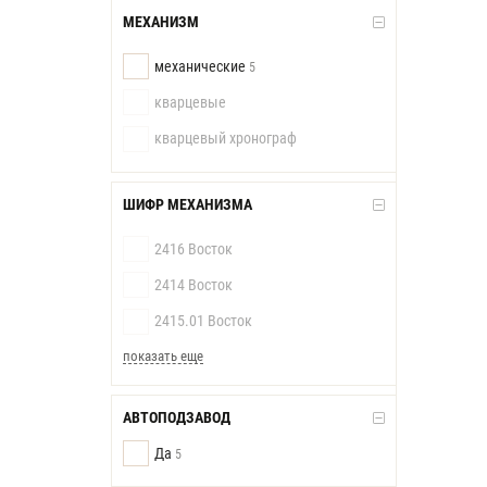
МЕХАНИЗМ
механические
5
кварцевые
кварцевый хронограф
ШИФР МЕХАНИЗМА
2416 Восток
2414 Восток
2415.01 Восток
показать еще
АВТОПОДЗАВОД
Да
5