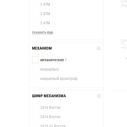
2 АТМ
3 АТМ
5 АТМ
показать еще
МЕХАНИЗМ
механические
7
кварцевые
кварцевый хронограф
ШИФР МЕХАНИЗМА
2416 Восток
2414 Восток
2415.01 Восток