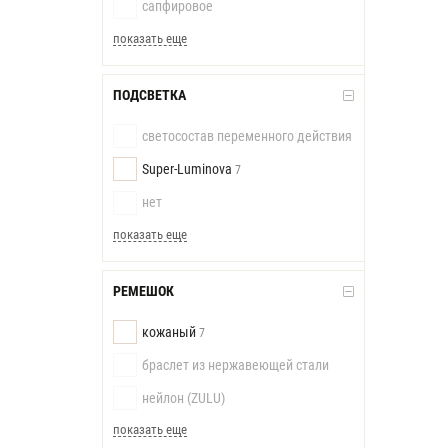
сапфировое
показать еще
ПОДСВЕТКА
светосостав переменного действия
Super-Luminova
7
нет
показать еще
РЕМЕШОК
кожаный
7
браслет из нержавеющей стали
нейлон (ZULU)
показать еще