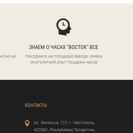
ЗНАЕМ О ЧАСАХ "ВОСТОК" ВСЕ
нтию на
Находимся на площадке завода, имеем
многолетний опыт продажи часов
КОНТАКТЫ
ул. Энгельса,
127,
г. Чистополь,
422981,
Республика Татарстан,