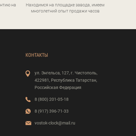
нтию на
Находимся на площадке завода, имеем
многолетний опыт продажи часов
КОНТАКТЫ
ул. Энгельса,
127,
г. Чистополь,
422981,
Республика Татарстан,
Российская Федерация
8 (800) 201-05-18
8 (917) 396-71-33
vostok-clock@mail.ru