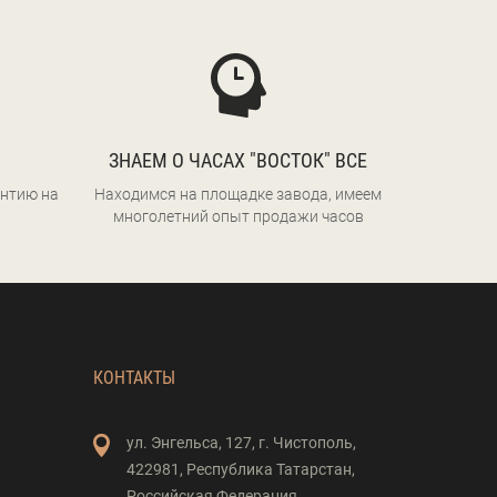
ЗНАЕМ О ЧАСАХ "ВОСТОК" ВСЕ
нтию на
Находимся на площадке завода, имеем
многолетний опыт продажи часов
КОНТАКТЫ
ул. Энгельса,
127,
г. Чистополь,
422981,
Республика Татарстан,
Российская Федерация