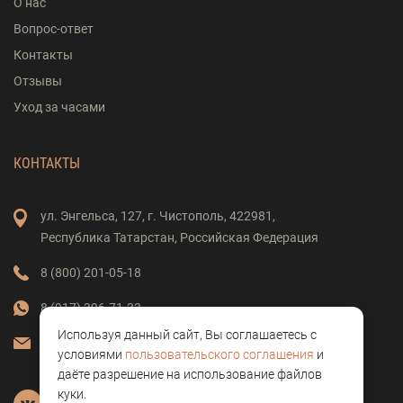
О нас
Вопрос-ответ
Контакты
Отзывы
Уход за часами
КОНТАКТЫ
ул. Энгельса,
127,
г. Чистополь,
422981,
Республика Татарстан,
Российская Федерация
8 (800) 201-05-18
8 (917) 396-71-33
Используя данный сайт, Вы соглашаетесь с
vostok-clock@mail.ru
условиями
пользовательского соглашения
и
даёте разрешение на использование файлов
куки.