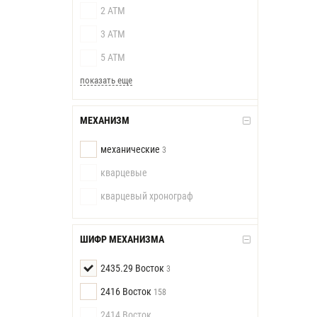
2 АТМ
3 АТМ
5 АТМ
показать еще
МЕХАНИЗМ
механические
3
кварцевые
кварцевый хронограф
ШИФР МЕХАНИЗМА
2435.29 Восток
3
2416 Восток
158
2414 Восток