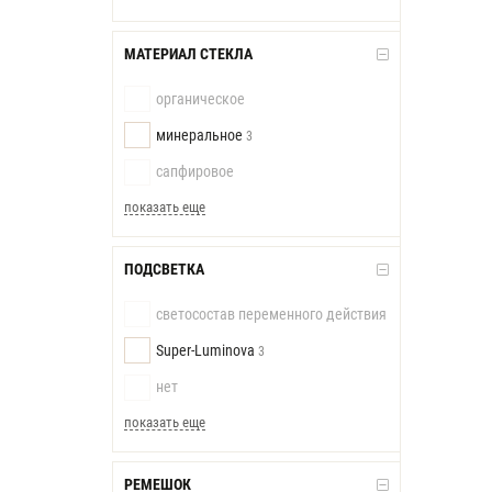
МАТЕРИАЛ СТЕКЛА
органическое
минеральное
3
сапфировое
показать еще
ПОДСВЕТКА
светосостав переменного действия
Super-Luminova
3
нет
показать еще
РЕМЕШОК