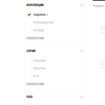
КОЛЛЕКЦИЯ
Товаров:
Амфибия
3
Командирские
АТТАШЕ
показать еще
СЕРИЯ
Классика
Престиж
К-35
показать еще
ПОЛ