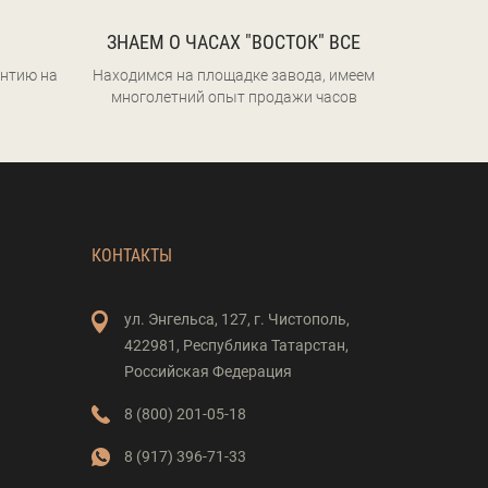
ЗНАЕМ О ЧАСАХ "ВОСТОК" ВСЕ
нтию на
Находимся на площадке завода, имеем
многолетний опыт продажи часов
КОНТАКТЫ
ул. Энгельса,
127,
г. Чистополь,
422981,
Республика Татарстан,
Российская Федерация
8 (800) 201-05-18
8 (917) 396-71-33