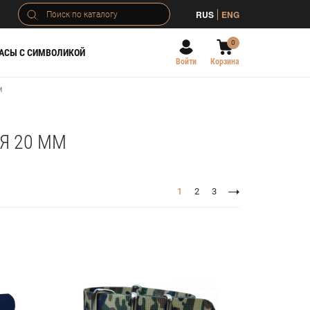
RUS
ENG
0
АСЫ С СИМВОЛИКОЙ
Войти
Корзина
м
Я 20 ММ
1
2
3