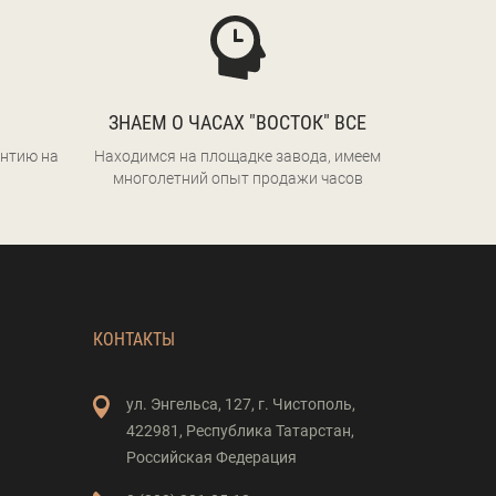
ЗНАЕМ О ЧАСАХ "ВОСТОК" ВСЕ
нтию на
Находимся на площадке завода, имеем
многолетний опыт продажи часов
КОНТАКТЫ
ул. Энгельса,
127,
г. Чистополь,
422981,
Республика Татарстан,
Российская Федерация