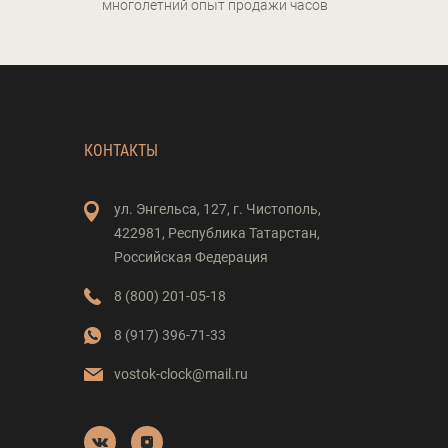
многолетний опыт продажи часов
КОНТАКТЫ
ул. Энгельса,
127,
г. Чистополь,
422981,
Республика Татарстан,
Российская Федерация
8 (800) 201-05-18
8 (917) 396-71-33
vostok-clock@mail.ru