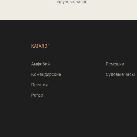
наручных часов
КАТАЛОГ
Амфибия
Ремешки
Командирские
Судовые часы
Престиж
Ретро