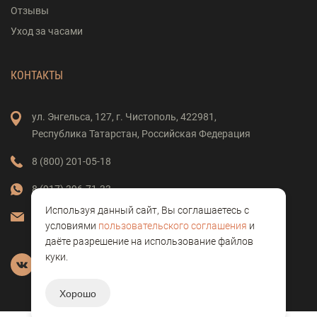
Отзывы
Уход за часами
КОНТАКТЫ
ул. Энгельса,
127,
г. Чистополь,
422981,
Республика Татарстан,
Российская Федерация
8 (800) 201-05-18
8 (917) 396-71-33
Используя данный сайт, Вы соглашаетесь с
vostok-clock@mail.ru
условиями
пользовательского соглашения
и
даёте разрешение на использование файлов
куки.
Хорошо