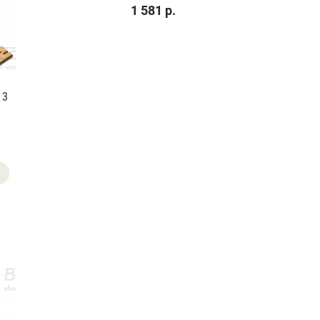
1 581 р.
13