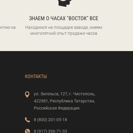
ЗНАЕМ О ЧАСАХ "ВОСТОК" ВСЕ
нтию на
Находимся на площадке завода, имеем
многолетний опыт продажи часов
КОНТАКТЫ
ул. Энгельса,
127,
г. Чистополь,
422981,
Республика Татарстан,
Российская Федерация
8 (800) 201-05-18
8 (917) 396-71-33