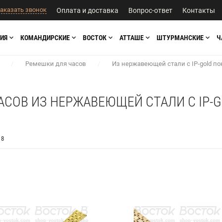
аказать звонок
Оплата и доставка
Вопрос-ответ
Контакты
ИЯ
КОМАНДИРСКИЕ
ВОСТОК
АТТАШЕ
ШТУРМАНСКИЕ
Ч
/
Ремешки для часов
/
Из нержавеющей стали с IP-gold п
АСОВ ИЗ НЕРЖАВЕЮЩЕЙ СТАЛИ С IP-
8