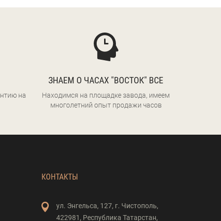
ЗНАЕМ О ЧАСАХ "ВОСТОК" ВСЕ
нтию на
Находимся на площадке завода, имеем
многолетний опыт продажи часов
КОНТАКТЫ
ул. Энгельса,
127,
г. Чистополь,
422981,
Республика Татарстан,