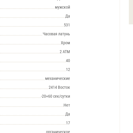
мужской
Да
531
Часовая латунь
Хром
2 АТМ
40
12
механические
2414 Восток
-20+60 сек/сутки
Нет
Да
17
органическое