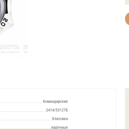
Командирские
2414/53127Б
Классика
наручные