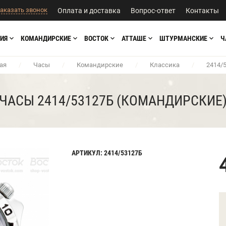
аказать звонок
Оплата и доставка
Вопрос-ответ
Контакты
ИЯ
КОМАНДИРСКИЕ
ВОСТОК
АТТАШЕ
ШТУРМАНСКИЕ
Ч
ая
/
Часы
/
Командирские
/
Классика
/
2414/
ЧАСЫ 2414/53127Б (КОМАНДИРСКИЕ
АРТИКУЛ: 2414/53127Б