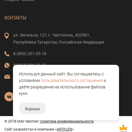
КОНТАКТЫ
ул. Энгельса,
127,
г. Чистополь,
422981,
Республика Татарстан,
Российская Федерация
8 (800) 201-05-18
8 (917) 396-71-33
Используя данный сайт, Вы соглашаетесь с
vostok-clock@mail.ru
условиями
пользовательского соглашения
и
даёте разрешение на использование файлов
куки.
Хорошо
© 2018 ООО "Восток"
Политика конфиденциальности
Сайт разработан в компании «
ARTKLEN
»