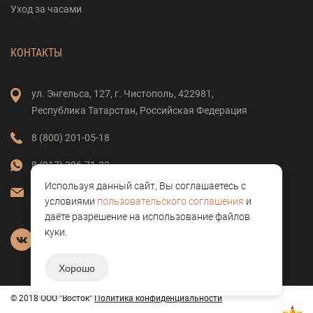
Уход за часами
КОНТАКТЫ
ул. Энгельса,
127,
г. Чистополь,
422981,
Республика Татарстан,
Российская Федерация
8 (800) 201-05-18
8 (917) 396-71-33
Используя данный сайт, Вы соглашаетесь с
vostok-clock@mail.ru
условиями
пользовательского соглашения
и
даёте разрешение на использование файлов
куки.
Хорошо
© 2018 ООО "Восток"
Политика конфиденциальности