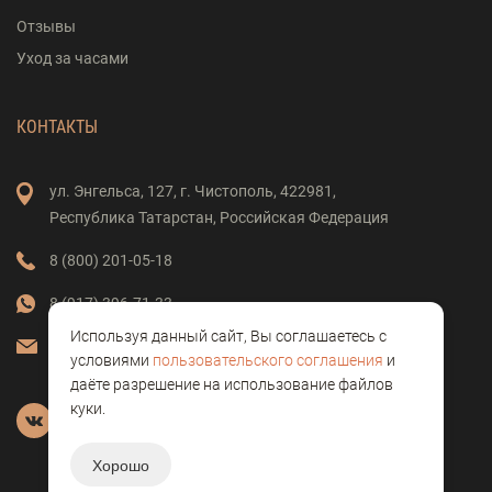
Отзывы
Уход за часами
КОНТАКТЫ
ул. Энгельса,
127,
г. Чистополь,
422981,
Республика Татарстан,
Российская Федерация
8 (800) 201-05-18
8 (917) 396-71-33
Используя данный сайт, Вы соглашаетесь с
vostok-clock@mail.ru
условиями
пользовательского соглашения
и
даёте разрешение на использование файлов
куки.
Хорошо