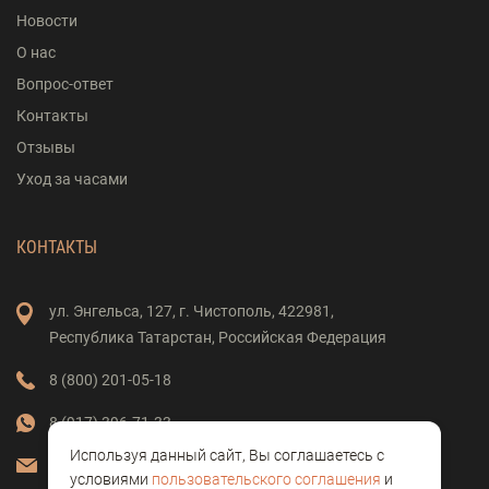
Новости
О нас
Вопрос-ответ
Контакты
Отзывы
Уход за часами
КОНТАКТЫ
ул. Энгельса,
127,
г. Чистополь,
422981,
Республика Татарстан,
Российская Федерация
8 (800) 201-05-18
8 (917) 396-71-33
Используя данный сайт, Вы соглашаетесь с
vostok-clock@mail.ru
условиями
пользовательского соглашения
и