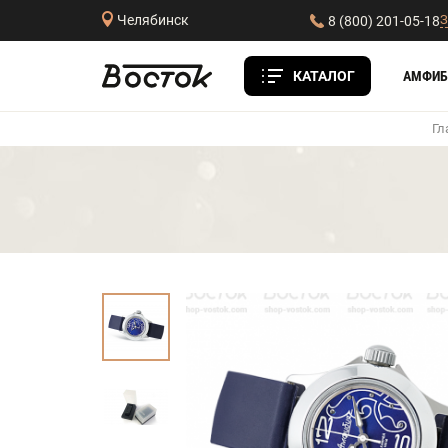
З
Челябинск
8 (800) 201-05-18
КАТАЛОГ
АМФИБ
Гл