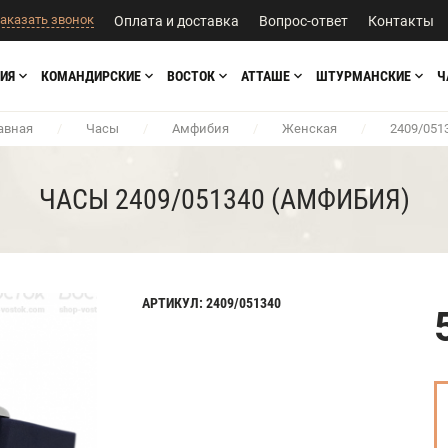
аказать звонок
Оплата и доставка
Вопрос-ответ
Контакты
ИЯ
КОМАНДИРСКИЕ
ВОСТОК
АТТАШЕ
ШТУРМАНСКИЕ
Ч
авная
/
Часы
/
Амфибия
/
Женская
/
2409/051
ЧАСЫ 2409/051340 (АМФИБИЯ)
АРТИКУЛ: 2409/051340