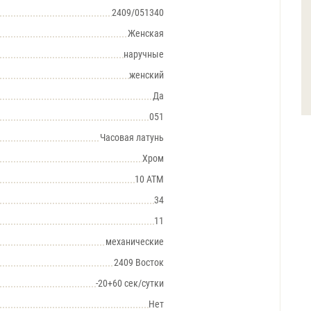
2409/051340
Женская
наручные
женский
Да
051
Часовая латунь
Хром
10 АТМ
34
11
механические
2409 Восток
-20+60 сек/сутки
Нет