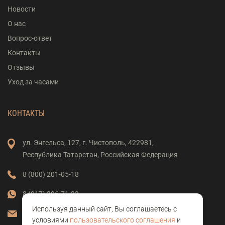
Новости
О нас
Вопрос-ответ
Контакты
Отзывы
Уход за часами
КОНТАКТЫ
ул. Энгельса,
127,
г. Чистополь,
422981,
Республика Татарстан,
Российская Федерация
8 (800) 201-05-18
8 (917) 396-71-33
Используя данный сайт, Вы соглашаетесь с
vostok-clock@mail.ru
условиями
пользовательского соглашения
и