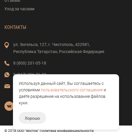
Отзывы
Уход за часами
КОНТАКТЫ
ул. Энгельса,
127,
г. Чистополь,
422981,
Республика Татарстан,
Российская Федерация
8 (800) 201-05-18
8 (917) 396-71-33
Используя данный сайт, Вы соглашаетесь с
vostok-clock@mail.ru
условиями
пользовательского соглашения
и
даёте разрешение на использование файлов
куки.
Хорошо
© 2018 ООО "Восток"
Политика конфиденциальности