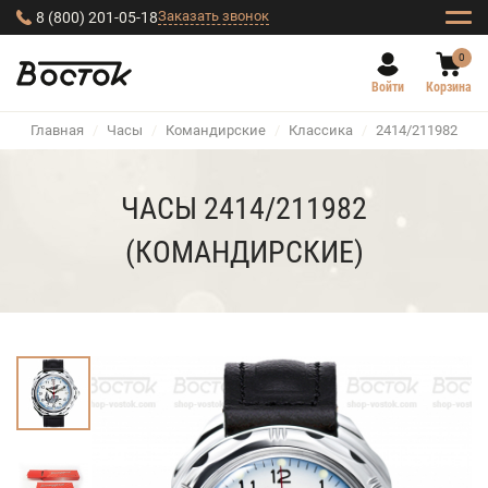
Заказать звонок
8 (800) 201-05-18
0
Войти
Корзина
Главная
/
Часы
/
Командирские
/
Классика
/
2414/211982
ЧАСЫ 2414/211982
(КОМАНДИРСКИЕ)