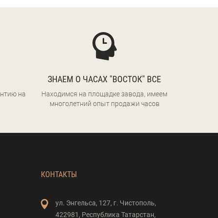
ЗНАЕМ О ЧАСАХ "ВОСТОК" ВСЕ
нтию на
Находимся на площадке завода, имеем
многолетний опыт продажи часов
КОНТАКТЫ
ул. Энгельса,
127,
г. Чистополь,
422981,
Республика Татарстан,