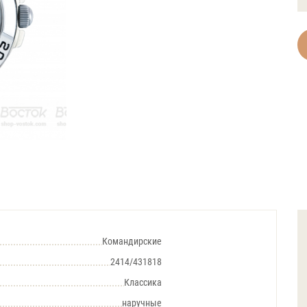
Командирские
2414/431818
Классика
наручные