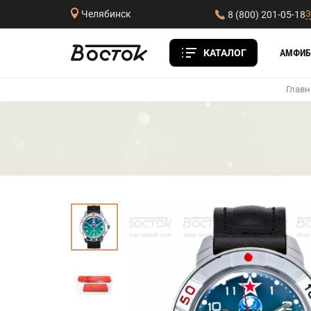
З
Челябинск
8 (800) 201-05-18
КАТАЛОГ
АМФИБ
Главн