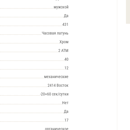
мужской
Да
431
Часовая латунь
Хром
2 АТМ
40
12
механические
2414 Восток
-20+60 сек/сутки
Нет
Да
17
органическое