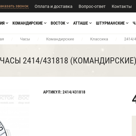
аказать звонок
Оплата и доставка
Вопрос-ответ
Контакты
ИЯ
КОМАНДИРСКИЕ
ВОСТОК
АТТАШЕ
ШТУРМАНСКИЕ
Ч
ая
/
Часы
/
Командирские
/
Классика
/
2414/
ЧАСЫ 2414/431818 (КОМАНДИРСКИЕ
АРТИКУЛ: 2414/431818