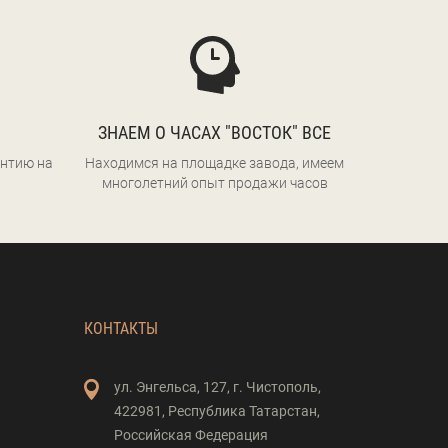
ЗНАЕМ О ЧАСАХ "ВОСТОК" ВСЕ
нтию на
Находимся на площадке завода, имеем
многолетний опыт продажи часов
КОНТАКТЫ
ул. Энгельса,
127,
г. Чистополь,
422981,
Республика Татарстан,
Российская Федерация