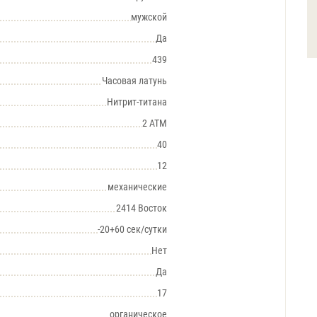
мужской
Да
439
Часовая латунь
Нитрит-титана
2 АТМ
40
12
механические
2414 Восток
-20+60 сек/сутки
Нет
Да
17
органическое