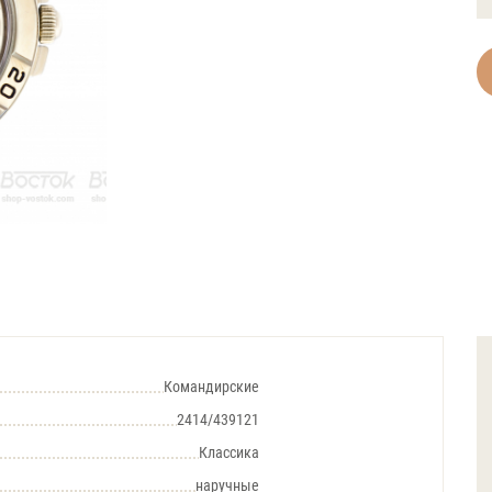
Командирские
2414/439121
Классика
наручные