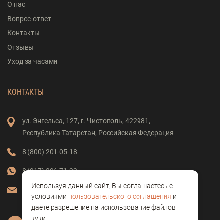
О нас
Вопрос-ответ
Контакты
Отзывы
Уход за часами
КОНТАКТЫ
ул. Энгельса,
127,
г. Чистополь,
422981,
Республика Татарстан,
Российская Федерация
8 (800) 201-05-18
8 (917) 396-71-33
Используя данный сайт, Вы соглашаетесь с
vostok-clock@mail.ru
условиями
пользовательского соглашения
и
даёте разрешение на использование файлов
куки.