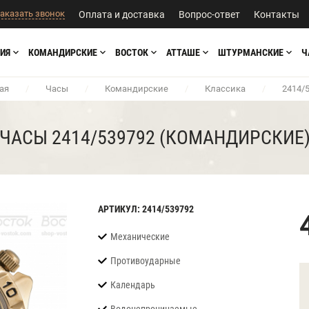
аказать звонок
Оплата и доставка
Вопрос-ответ
Контакты
ИЯ
КОМАНДИРСКИЕ
ВОСТОК
АТТАШЕ
ШТУРМАНСКИЕ
Ч
ая
/
Часы
/
Командирские
/
Классика
/
2414/
ЧАСЫ 2414/539792 (КОМАНДИРСКИЕ
АРТИКУЛ: 2414/539792
Механические
Противоударные
Календарь