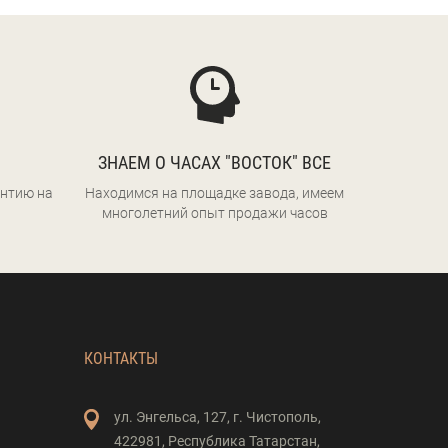
ЗНАЕМ О ЧАСАХ "ВОСТОК" ВСЕ
нтию на
Находимся на площадке завода, имеем
многолетний опыт продажи часов
КОНТАКТЫ
ул. Энгельса,
127,
г. Чистополь,
422981,
Республика Татарстан,