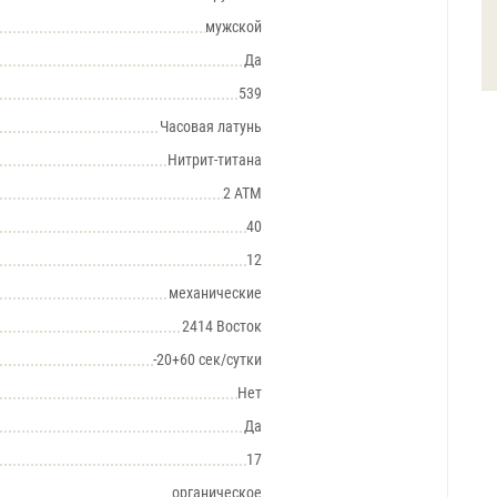
мужской
Да
539
Часовая латунь
Нитрит-титана
2 АТМ
40
12
механические
2414 Восток
-20+60 сек/сутки
Нет
Да
17
органическое