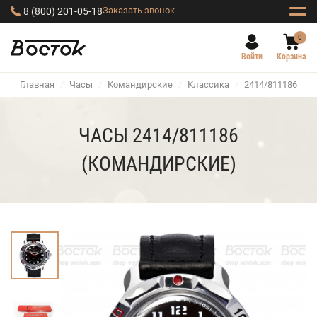
Заказать звонок
8 (800) 201-05-18
0
Войти
Корзина
Главная
/
Часы
/
Командирские
/
Классика
/
2414/811186
ЧАСЫ 2414/811186
(КОМАНДИРСКИЕ)