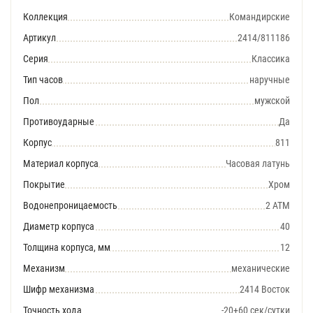
Коллекция
Командирские
Артикул
2414/811186
Серия
Классика
Тип часов
наручные
Пол
мужской
Противоударные
Да
Корпус
811
Материал корпуса
Часовая латунь
Покрытие
Хром
Водонепроницаемость
2 АТМ
Диаметр корпуса
40
Толщина корпуса, мм
12
Механизм
механические
Шифр механизма
2414 Восток
Точность хода
-20+60 сек/сутки