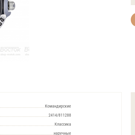
Командирские
2414/811288
Классика
наручные