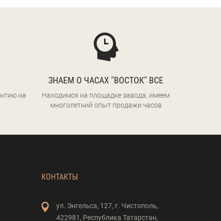
ЗНАЕМ О ЧАСАХ "ВОСТОК" ВСЕ
нтию на
Находимся на площадке завода, имеем
многолетний опыт продажи часов
КОНТАКТЫ
ул. Энгельса,
127,
г. Чистополь,
422981,
Республика Татарстан,