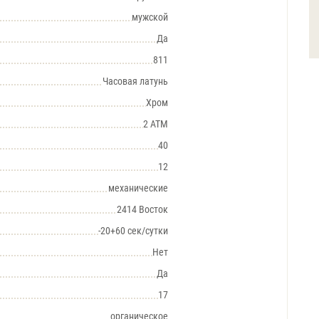
мужской
Да
811
Часовая латунь
Хром
2 АТМ
40
12
механические
2414 Восток
-20+60 сек/сутки
Нет
Да
17
органическое