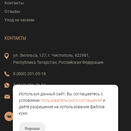
Контакты
Отзывы
Уход за часами
КОНТАКТЫ
ул. Энгельса,
127,
г. Чистополь,
422981,
Республика Татарстан,
Российская Федерация
8 (800) 201-05-18
8 (917) 396-71-33
Используя данный сайт, Вы соглашаетесь с
vostok-clock@mail.ru
условиями
пользовательского соглашения
и
даёте разрешение на использование файлов
куки.
Хорошо