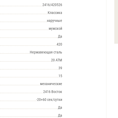
2416/420526
Классика
наручные
мужской
Да
420
Нержавеющая сталь
20 АТМ
39
15
механические
2416 Восток
-20+60 сек/сутки
Да
Да