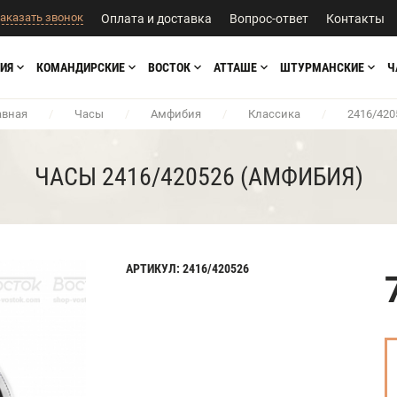
аказать звонок
Оплата и доставка
Вопрос-ответ
Контакты
ИЯ
КОМАНДИРСКИЕ
ВОСТОК
АТТАШЕ
ШТУРМАНСКИЕ
Ч
авная
/
Часы
/
Амфибия
/
Классика
/
2416/420
ЧАСЫ 2416/420526 (АМФИБИЯ)
АРТИКУЛ: 2416/420526