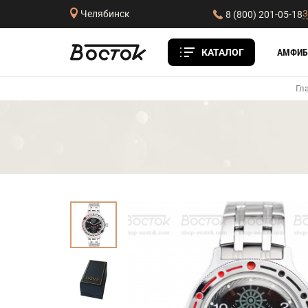
З
Челябинск
8 (800) 201-05-18
КАТАЛОГ
АМФИБ
Гл