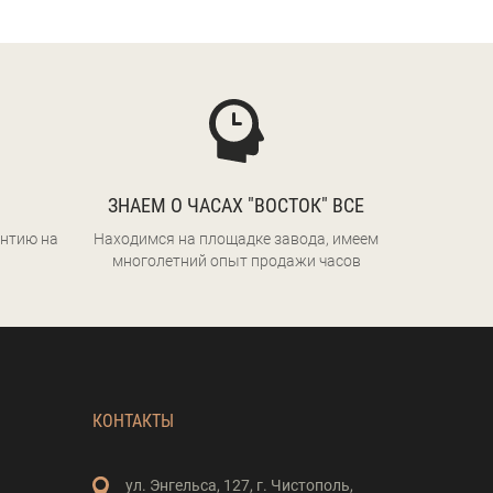
ЗНАЕМ О ЧАСАХ "ВОСТОК" ВСЕ
нтию на
Находимся на площадке завода, имеем
многолетний опыт продажи часов
КОНТАКТЫ
ул. Энгельса,
127,
г. Чистополь,