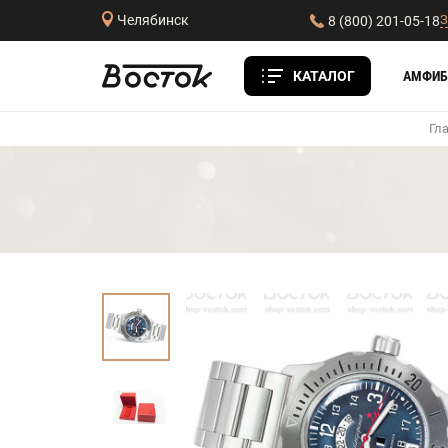
З
Челябинск
8 (800) 201-05-18
КАТАЛОГ
АМФИБ
Гл