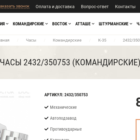
аказать звонок
Оплата и доставка
Вопрос-ответ
Контакты
ИЯ
КОМАНДИРСКИЕ
ВОСТОК
АТТАШЕ
ШТУРМАНСКИЕ
Ч
авная
/
Часы
/
Командирские
/
К-35
/
2432/350
ЧАСЫ 2432/350753 (КОМАНДИРСКИЕ
АРТИКУЛ: 2432/350753
Механические
Автоподзавод
Противоударные