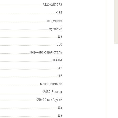
2432/350753
К-35
наручные
мужской
Да
350
Нержавеющая сталь
10 АТМ
42
15
механические
2432 Восток
-20+60 сек/сутки
Да
Да