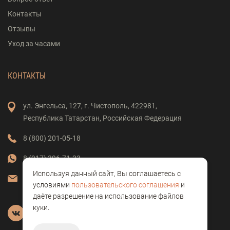
Контакты
Отзывы
Уход за часами
КОНТАКТЫ
ул. Энгельса,
127,
г. Чистополь,
422981,
Республика Татарстан,
Российская Федерация
8 (800) 201-05-18
8 (917) 396-71-33
Используя данный сайт, Вы соглашаетесь с
vostok-clock@mail.ru
условиями
пользовательского соглашения
и
даёте разрешение на использование файлов
куки.