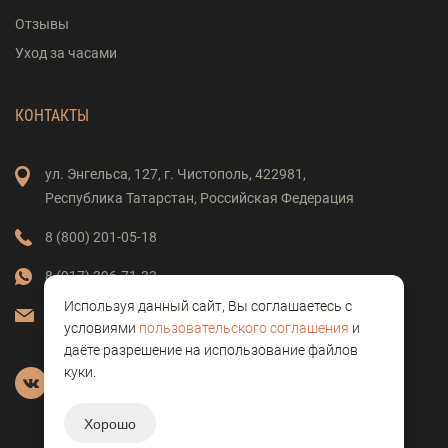
Отзывы
Уход за часами
КОНТАКТЫ
ул. Энгельса,
127,
г. Чистополь,
422981,
Республика Татарстан,
Российская Федерация
8 (800) 201-05-18
8 (917) 396-71-33
Используя данный сайт, Вы соглашаетесь с
vostok-clock@mail.ru
условиями
пользовательского соглашения
и
даёте разрешение на использование файлов
куки.
Хорошо