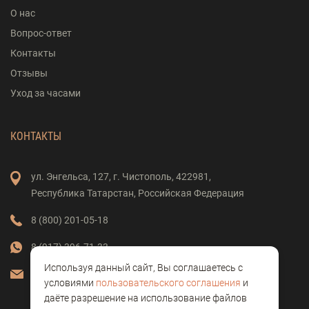
О нас
Вопрос-ответ
Контакты
Отзывы
Уход за часами
КОНТАКТЫ
ул. Энгельса,
127,
г. Чистополь,
422981,
Республика Татарстан,
Российская Федерация
8 (800) 201-05-18
8 (917) 396-71-33
Используя данный сайт, Вы соглашаетесь с
vostok-clock@mail.ru
условиями
пользовательского соглашения
и
даёте разрешение на использование файлов