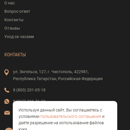
О нас
Вопрос-ответ
Контакты
Отзывы
Уход за часами
КОНТАКТЫ
ул. Энгельса,
127,
г. Чистополь,
422981,
Республика Татарстан,
Российская Федерация
8 (800) 201-05-18
8 (917) 396-71-33
Используя данный сайт, Вы соглашаетесь с
vostok-clock@mail.ru
условиями
пользовательского соглашения
и
даёте разрешение на использование файлов
куки.