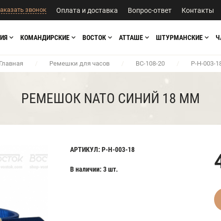
аказать звонок
Оплата и доставка
Вопрос-ответ
Контакты
ИЯ
КОМАНДИРСКИЕ
ВОСТОК
АТТАШЕ
ШТУРМАНСКИЕ
Ч
Главная
/
Ремешки для часов
/
BC-108-20
/
Р-Н-003-1
РЕМЕШОК NATO СИНИЙ 18 ММ
АРТИКУЛ: Р-Н-003-18
В наличии: 3 шт.